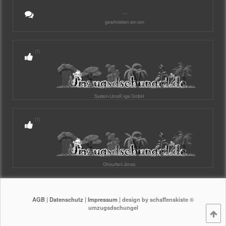
...
geschrieben am von
(1)
System-UmzÃ¼ge GmbH
(1)
Ghourfani Jonas
AGB
|
Datenschutz
|
Impressum
| design by schaffenskiste ©
umzugsdschungel