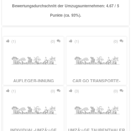
Bewertungsdurchschnitt der Umzugsunternehmen:
4.67
/ 5
Punkte (ca. 93%).
(1)
(0)
(1)
(0)
AUFLEGER-INNUNG
CAR GO TRANSPORTE-
UMZÃ¼GE
(1)
(0)
(3)
(0)
INDIVIDUAL-UMZÃ¼GE
UMZÃ¼GE TAUBENTHALER