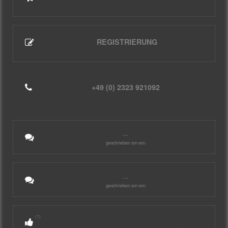
REGISTRIERUNG
+49 (0) 2323 921092
...
geschrieben am von
...
geschrieben am von
(1)