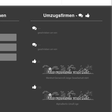
men
Umzugsfirmen -
...
geschrieben am von
...
geschrieben am von
(2)
Werkhof GemeinnÃ¼tzige Gesellschaft mbH
(12)
AlphaBerlin-UmzÃ¼ge