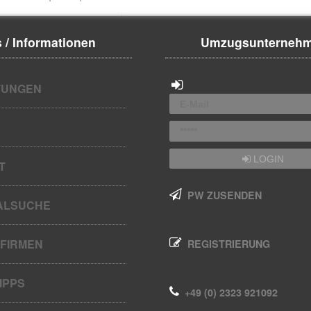
 / Informationen
Umzugsunterneh
UNGEN
LOGIN
T
PW ZUSENDEN
ALSUCHE
FIRMEN
REGISTRIERUNG
IPPS
+49 (0) 2323 921092