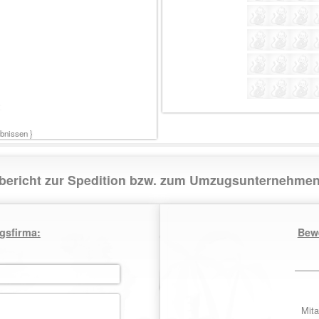
:
nissen }
sbericht zur Spedition bzw. zum Umzugsunternehm
gsfirma:
Bew
Mita