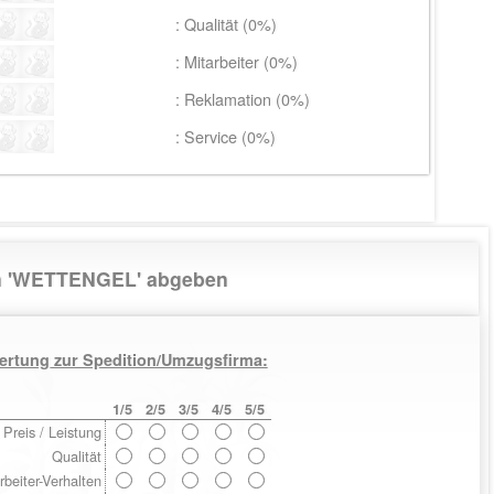
: Qualität (0%)
: Mitarbeiter (0%)
: Reklamation (0%)
: Service (0%)
en 'WETTENGEL' abgeben
ertung zur Spedition/Umzugsfirma:
1/5
2/5
3/5
4/5
5/5
Preis / Leistung
Qualität
rbeiter-Verhalten