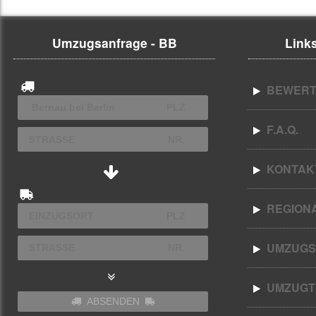
Umzugsanfrage - BB
Links
BEWERT
F.A.Q.
KONTAK
REGION
UMZUGS
UMZUGT
ABSENDEN