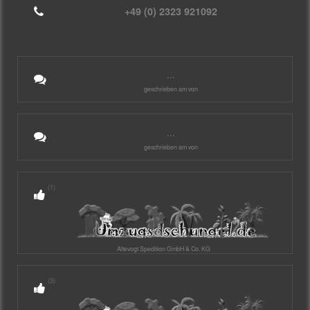
+49 (0) 2323 921092
...
geschrieben am von
...
geschrieben am von
(1)
Altevogt Spedition GmbH & Co. KG
(3)