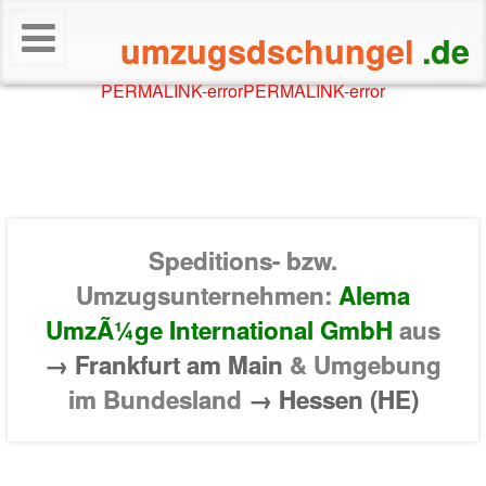
umzugsdschungel
.de
PERMALINK-error
PERMALINK-error
Speditions- bzw.
Umzugsunternehmen:
Alema
UmzÃ¼ge International GmbH
aus
→ Frankfurt am Main
& Umgebung
im Bundesland
→ Hessen (HE)