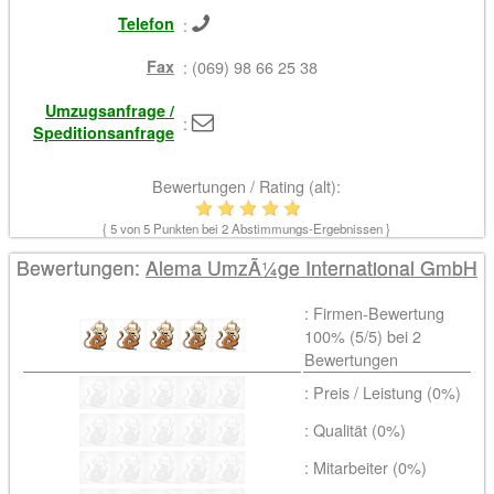
Telefon
:
Fax
: (069) 98 66 25 38
Umzugsanfrage /
:
Speditionsanfrage
Bewertungen / Rating (alt):
{
5
von 5 Punkten bei
2
Abstimmungs-Ergebnissen }
Bewertungen:
Alema UmzÃ¼ge International GmbH
: Firmen-Bewertung
100% (
5
/5) bei
2
Bewertungen
: Preis / Leistung (0%)
: Qualität (0%)
: Mitarbeiter (0%)