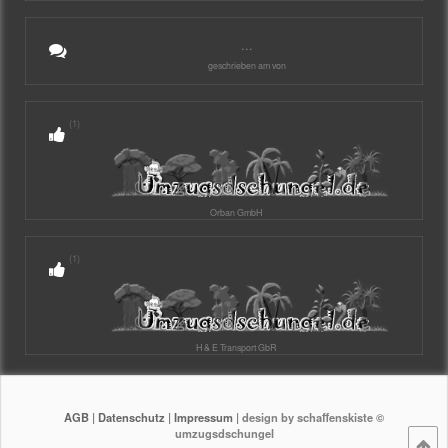
...
geschrieben am von
(1)
Orban GmbH
(1)
H & E Transport GbR
AGB
|
Datenschutz
|
Impressum
| design by schaffenskiste ©
umzugsdschungel