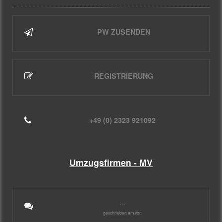
PW ZUSENDEN
REGISTRIERUNG
+49 (0) 2323 921092
Umzugsfirmen - MV
...
geschrieben am von