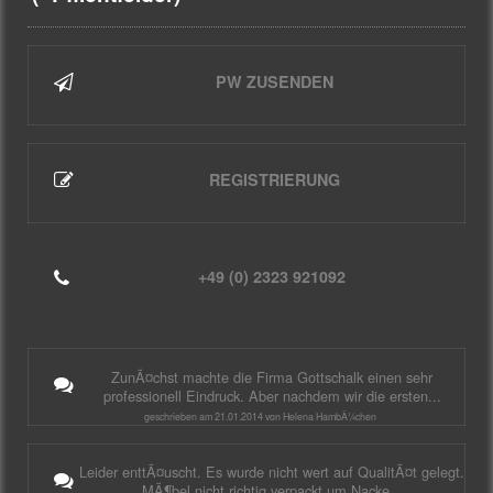
PW ZUSENDEN
REGISTRIERUNG
+49 (0) 2323 921092
ZunÃ¤chst machte die Firma Gottschalk einen sehr
professionell Eindruck. Aber nachdem wir die ersten...
geschrieben am 21.01.2014 von Helena HambÃ¼chen
Leider enttÃ¤uscht. Es wurde nicht wert auf QualitÃ¤t gelegt.
MÃ¶bel nicht richtig verpackt um Nacke...