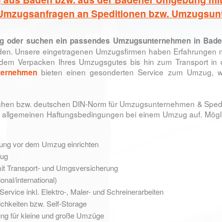
 Umzugsanfragen an Speditionen bzw. Umzugsun
g
oder suchen ein passendes Umzugsunternehmen in
Bade
inden. Unsere eingetragenen Umzugsfirmen haben Erfahrungen m
 dem Verpacken Ihres Umzugsgutes bis hin zum Transport in
bieten einen gesonderten Service zum Umzug, wi
ternehmen
ischen bzw. deutschen DIN-Norm für Umzugsunternehmen & Sped
ie allgemeinen Haftungsbedingungen bei einem Umzug auf. Mög
nung vor dem Umzug einrichten
zug
 mit Transport- und Umgsversicherung
al/international)
ervice inkl. Elektro-, Maler- und Schreinerarbeiten
chkeiten bzw. Self-Storage
ng für kleine und große Umzüge