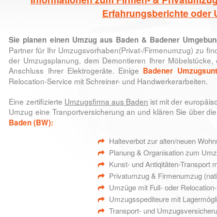
Erfahrungsberichte oder
Sie planen einen
Umzug aus Baden & Badener Umgebun
Partner für Ihr Umzugsvorhaben(Privat-/Firmenumzug) zu f
der Umzugsplanung, dem Demontieren Ihrer Möbelstücke,
Anschluss Ihrer Elektrogeräte. Einige
Badener Umzugsun
Relocation-Service mit Schreiner- und Handwerkerarbeiten.
Eine zertifizierte
Umzugsfirma aus Baden
ist mit der europä
Umzug eine Tranportversicherung an und klären Sie über d
Baden (BW):
Halteverbot zur alten/neuen Woh
Planung & Organisation zum Um
Kunst- und Antiqitäten-Transport
Privatumzug & Firmenumzug (nation
Umzüge mit Full- oder Relocation-S
Umzugsspediteure mit Lagermögli
Transport- und Umzugsversicheru