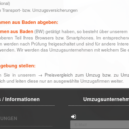
ional)
n Transport- bzw. Umzugsversicherungen
hmen aus Baden abgeben:
(BW) getätigt haben, so besteht über unserem 
hmen aus Baden
oberen Teil Ihres Browsers bzw. Smartphones. Im entsprechen
werden nach Prüfung freigeschaltet und sind für andere Interes
t wenden. Wir werden das Umzugsunternehmen mit welchem Sie 
gebung stellen:
n Sie in unserem
→ Preisvergleich zum Umzug bzw. zu U
h und leiten diese nur an ausgewählte Umzugsfirmen weiter.
 / Informationen
Umzugsunterneh
UNGEN