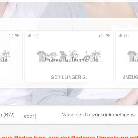
(1)
(1)
(0)
(1)
SCHILLINGER G.
UMZUG
|
oder
|
g aus Baden bzw. aus der Badener Umgebung mi