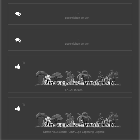
...
geschrieben am von
...
geschrieben am von
(1)
LÃ¼ck Torsten
(1)
Stefan Klaus GmbH (UmzÃ¼ge-Lagerung-Logistik)