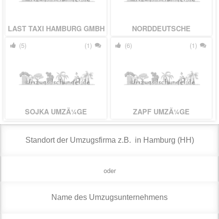
LAST TAXI HAMBURG GMBH
NORDDEUTSCHE
MÃ¶BELSPEDITION
(5)
(1)
(6)
(1)
SOJKA UMZÃ¼GE
ZAPF UMZÃ¼GE
MÃ¶BELTRANSPORTE
UMZUGSPARTNER VRK
HAMBURG GMBH
oder