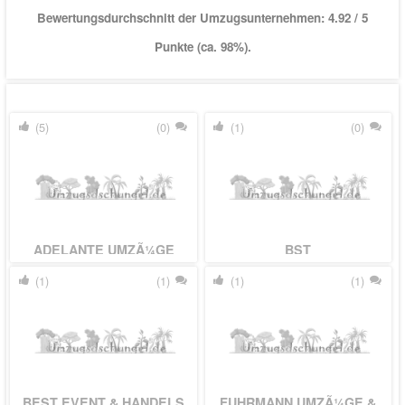
Bewertungsdurchschnitt der Umzugsunternehmen:
4.92
/ 5
Punkte (ca. 98%).
(5)
(0)
(1)
(0)
ADELANTE UMZÃ¼GE
BST
UMZUGSUNTERNEHMEN
(1)
(1)
(1)
(1)
THOMAS SCHAAF
BEST EVENT & HANDELS
FUHRMANN UMZÃ¼GE &