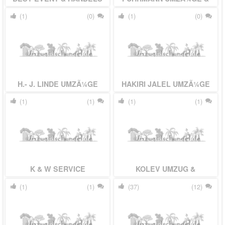
GMBH
TRANSPORTE
(1)
(0)
(1)
(0)
H.- J. LINDE UMZÃ¼GE
HAKIRI JALEL UMZÃ¼GE
GMBH
(1)
(1)
(1)
(1)
K & W SERVICE
KOLEV UMZUG &
BEILADUNG
(1)
(1)
(37)
(12)