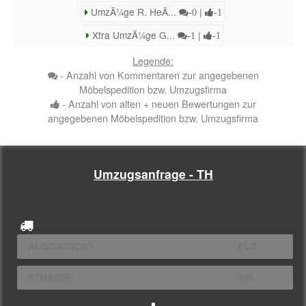
UmzÃ¼ge R. HeÃ...
|
-0
-1
Xtra UmzÃ¼ge G...
|
-1
-1
Legende:
- Anzahl von Kommentaren zur angegebenen
Möbelspedition bzw. Umzugsfirma
- Anzahl von alten + neuen Bewertungen zur
angegebenen Möbelspedition bzw. Umzugsfirma
Umzugsanfrage - TH