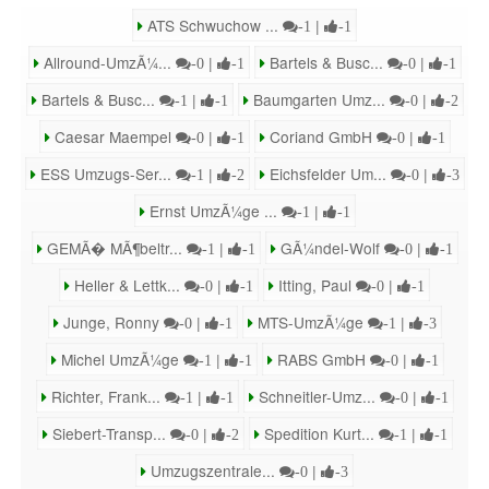
ATS Schwuchow ...
|
-1
-1
Allround-UmzÃ¼...
|
Bartels & Busc...
|
-0
-1
-0
-1
Bartels & Busc...
|
Baumgarten Umz...
|
-1
-1
-0
-2
Caesar Maempel
|
Coriand GmbH
|
-0
-1
-0
-1
ESS Umzugs-Ser...
|
Eichsfelder Um...
|
-1
-2
-0
-3
Ernst UmzÃ¼ge ...
|
-1
-1
GEMÃ� MÃ¶beltr...
|
GÃ¼ndel-Wolf
|
-1
-1
-0
-1
Heller & Lettk...
|
Itting, Paul
|
-0
-1
-0
-1
Junge, Ronny
|
MTS-UmzÃ¼ge
|
-0
-1
-1
-3
Michel UmzÃ¼ge
|
RABS GmbH
|
-1
-1
-0
-1
Richter, Frank...
|
Schneitler-Umz...
|
-1
-1
-0
-1
Siebert-Transp...
|
Spedition Kurt...
|
-0
-2
-1
-1
Umzugszentrale...
|
-0
-3