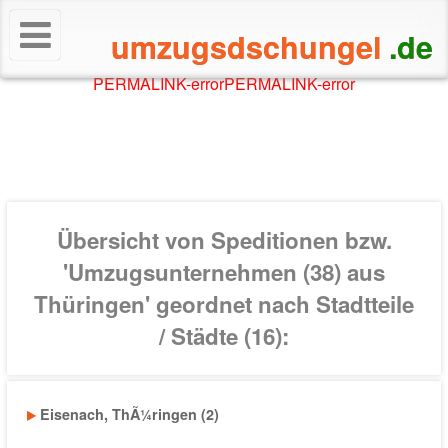
umzugsdschungel
.de
PERMALINK-error
PERMALINK-error
Übersicht von
Speditionen bzw.
'Umzugsunternehmen (38) aus
Thüringen'
geordnet nach
Stadtteile
/ Städte (16)
:
Eisenach, ThÃ¼ringen (2)