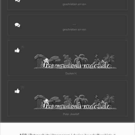
geschrieben am von
...
geschrieben am von
(1)
Duckek H.
(1)
Peter Jossifaff