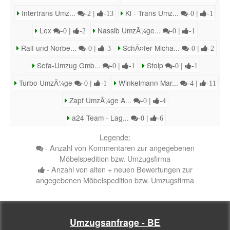
Intertrans Umz...
|
Kl - Trans Umz...
|
-2
-13
-0
-1
Lex
|
Nassib UmzÃ¼ge...
|
-0
-2
-0
-1
Ralf und Norbe...
|
SchÃ¤fer Micha...
|
-0
-3
-0
-2
Sefa-Umzug Gmb...
|
Stolp
|
-0
-1
-0
-1
Turbo UmzÃ¼ge
|
Winkelmann Mar...
|
-0
-1
-4
-11
Zapf UmzÃ¼ge A...
|
-0
-4
a24 Team - Lag...
|
-0
-6
Legende:
- Anzahl von Kommentaren zur angegebenen
Möbelspedition bzw. Umzugsfirma
- Anzahl von alten + neuen Bewertungen zur
angegebenen Möbelspedition bzw. Umzugsfirma
Umzugsanfrage - BE