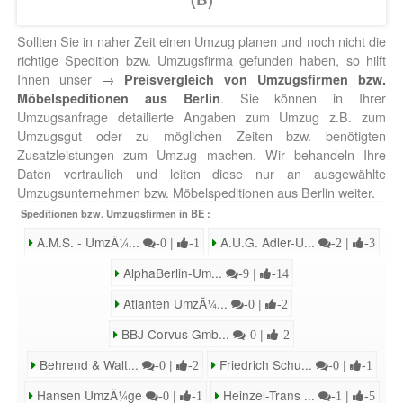
Sollten Sie in naher Zeit einen Umzug planen und noch nicht die
richtige Spedition bzw. Umzugsfirma gefunden haben, so hilft
Ihnen unser
→
Preisvergleich von Umzugsfirmen bzw.
. Sie können in Ihrer
Möbelspeditionen aus Berlin
Umzugsanfrage detailierte Angaben zum Umzug z.B. zum
Umzugsgut oder zu möglichen Zeiten bzw. benötigten
Zusatzleistungen zum Umzug machen. Wir behandeln Ihre
Daten vertraulich und leiten diese nur an ausgewählte
Umzugsunternehmen bzw. Möbelspeditionen aus Berlin weiter.
Speditionen bzw. Umzugsfirmen in BE
:
A.M.S. - UmzÃ¼...
|
A.U.G. Adler-U...
|
-0
-1
-2
-3
AlphaBerlin-Um...
|
-9
-14
Atlanten UmzÃ¼...
|
-0
-2
BBJ Corvus Gmb...
|
-0
-2
Behrend & Walt...
|
Friedrich Schu...
|
-0
-2
-0
-1
Hansen UmzÃ¼ge
|
Heinzel-Trans ...
|
-0
-1
-1
-5