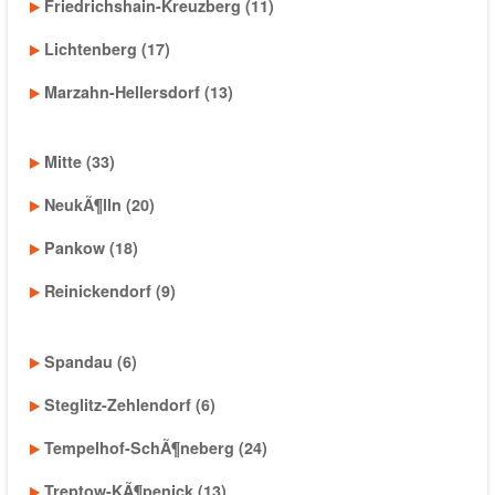
Friedrichshain-Kreuzberg (11)
Lichtenberg (17)
Marzahn-Hellersdorf (13)
Mitte (33)
NeukÃ¶lln (20)
Pankow (18)
Reinickendorf (9)
Spandau (6)
Steglitz-Zehlendorf (6)
Tempelhof-SchÃ¶neberg (24)
Treptow-KÃ¶penick (13)