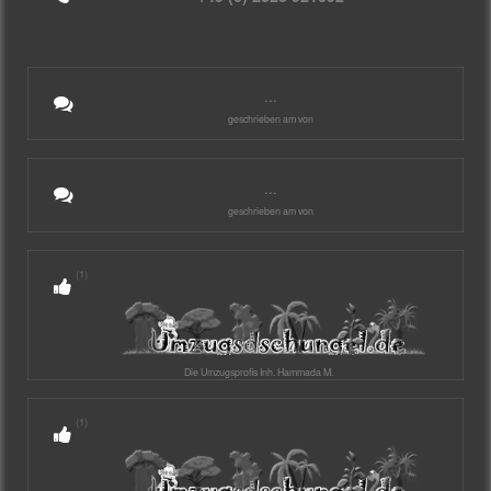
...
geschrieben am von
...
geschrieben am von
(1)
Die Umzugsprofis Inh. Hammada M.
(1)