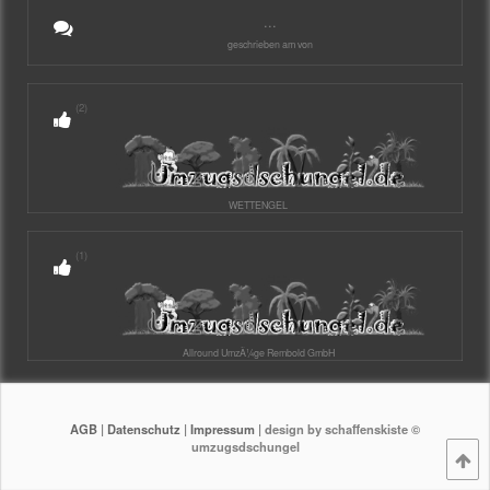
...
geschrieben am von
(2)
WETTENGEL
(1)
Allround UmzÃ¼ge Rembold GmbH
AGB
|
Datenschutz
|
Impressum
| design by schaffenskiste ©
umzugsdschungel