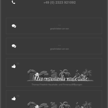
+49 (0) 2323 921092
...
geschrieben am von
...
geschrieben am von
(1)
Thomas Friedrich Haushalts- und FirmenauflÃ¶sungen
(1)