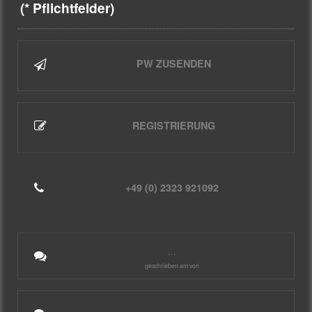
(* Pflichtfelder)
PW ZUSENDEN
REGISTRIERUNG
+49 (0) 2323 921092
...
geschrieben am von
...