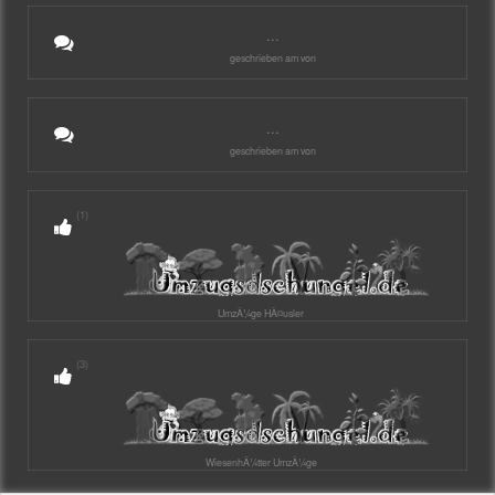
...
geschrieben am von
...
geschrieben am von
(1)
UmzÃ¼ge HÃ¤usler
(3)
WiesenhÃ¼tter UmzÃ¼ge