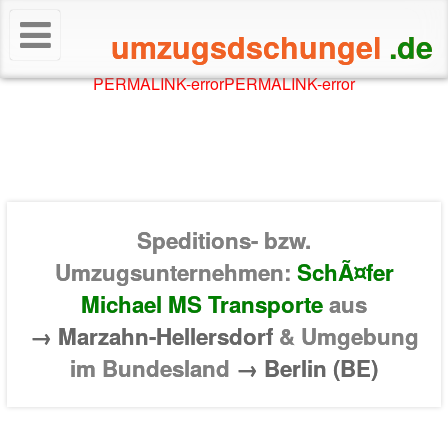
umzugsdschungel
.de
PERMALINK-error
PERMALINK-error
Speditions- bzw.
Umzugsunternehmen:
SchÃ¤fer
Michael MS Transporte
aus
→ Marzahn-Hellersdorf
& Umgebung
im Bundesland
→ Berlin (BE)