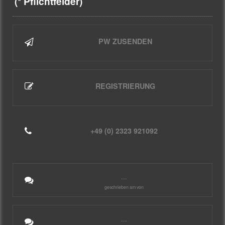
(* Pflichtfelder)
PW ZUSENDEN
REGISTRIERUNG
+49 (0) 2323 921092
...
geschrieben am von
...