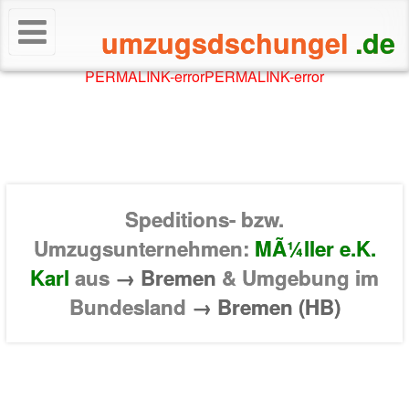
umzugsdschungel
.de
PERMALINK-error
PERMALINK-error
Speditions- bzw.
Umzugsunternehmen:
MÃ¼ller e.K.
Karl
aus
→ Bremen
& Umgebung im
Bundesland
→ Bremen (HB)