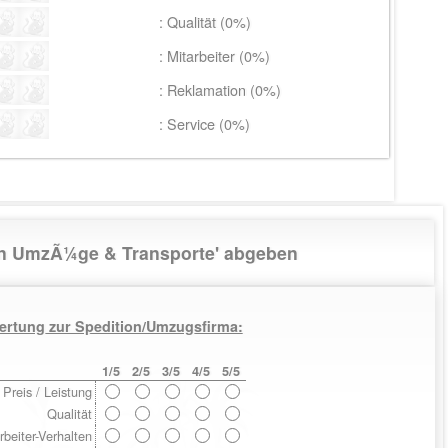
: Qualität (0%)
: Mitarbeiter (0%)
: Reklamation (0%)
: Service (0%)
nn UmzÃ¼ge & Transporte' abgeben
ertung zur Spedition/Umzugsfirma:
1/5
2/5
3/5
4/5
5/5
Preis / Leistung
Qualität
rbeiter-Verhalten