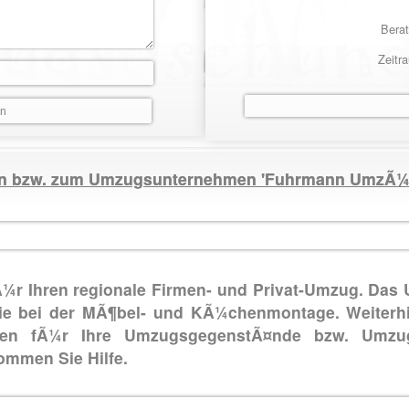
Berat
Zeitr
tion bzw. zum Umzugsunternehmen 'Fuhrmann UmzÃ¼
 Ihren regionale Firmen- und Privat-Umzug. Das 
e bei der MÃ¶bel- und KÃ¼chenmontage. Weiterhi
gen fÃ¼r Ihre UmzugsgegenstÃ¤nde bzw. Umzu
mmen Sie Hilfe.