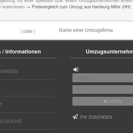
ebung mit einer Spedition bzw. einem Umzugsunternehmen erreich
n kostenlosen
→ Preisvergleich zum Umzug aus Hamburg-Mitte (HH)
.
|
oder
|
 / Informationen
Umzugsunterneh
UNGEN
LOGIN
T
PW ZUSENDEN
ALSUCHE