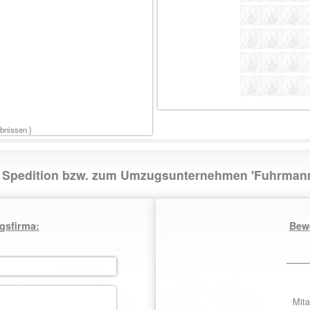
:
nissen }
ur Spedition bzw. zum Umzugsunternehmen 'Fuhrma
gsfirma:
Bew
Mita