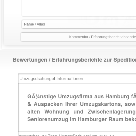
Bewertungen / Erfahrungsberichte zur Spedi
Umzugsdschungel-Informationen
GÃ¼nstige Umzugsfirma aus Hamburg fÃ¼r
& Auspacken Ihrer Umzugskartons, sowi
alten Wohnung und Zwischenlagerun
Seniorenumzug im Hamburger Raum beko
geschrieben von Team-UmzugsDschungel am 06.05.18