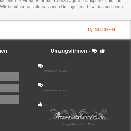
en Sie die Firma 'Fuhrmann UmzÃ¼ge & Transporte' unter der
 Wir bemühen uns die passende Umzugsfirma bzw. das passende
SUCHEN
men
Umzugsfirmen -
...
geschrieben am von
...
geschrieben am von
(1)
Kappel II Heinrich u. SÃ¶hne