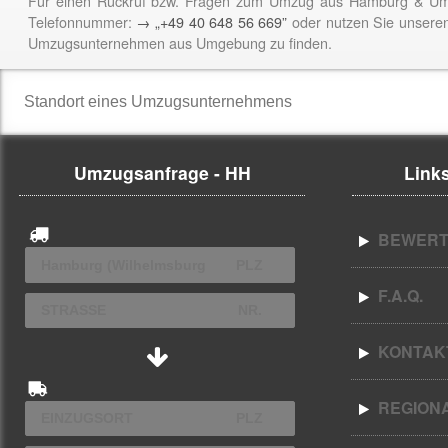
Für einen Rückruf bzw. Fragen zum Umzug aus Hamburg & Umg
Telefonnummer:
→ „+49 40 648 56 669”
oder nutzen Sie unsere
Umzugsunternehmen aus Umgebung zu finden.
Umzugsanfrage - HH
Links
BEWERT
F.A.Q.
KONTAK
REGION