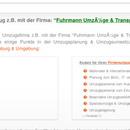
ug
z.B. mit der Firma:
“
Fuhrmann UmzÃ¼ge & Trans
 Umzugsfirma z.B. mit der Firma "Fuhrmann UmzÃ¼ge & Tra
 Sie einige Punkte in der Umzugsplanung & Umzugsumset
mburg & Umgebung
:
Kosten für Ihren
Firmenumzu
Nationaler & internationa
Planung zum Büro-, IT- o
Umzugspersonal zum Ausz
Umzugspersonal zum Einz
Besondere Umzugsversiche
Spezialumzüge & Umzüge 
Umzugslagerung
→ Hinweise (*)