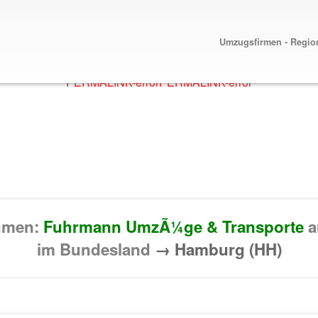
Umzugsfirmen - Regio
PERMALINK-error
PERMALINK-error
ehmen:
Fuhrmann UmzÃ¼ge & Transporte
a
im Bundesland
→ Hamburg (HH)