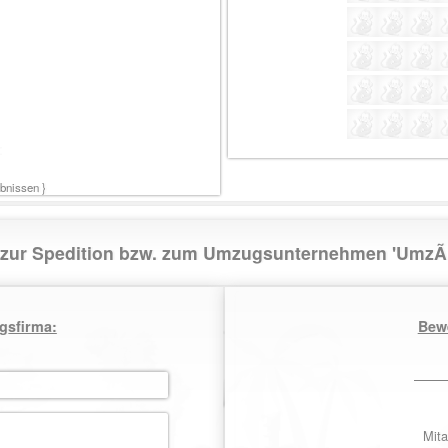
:
nissen }
t zur Spedition bzw. zum Umzugsunternehmen 'Um
gsfirma:
Bew
Mita