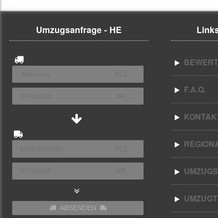
Umzugsanfrage - HE
Links
BEWERT
F.A.Q.
KONTAK
REGION
UMZUGS
UMZUGT
ABSENDEN