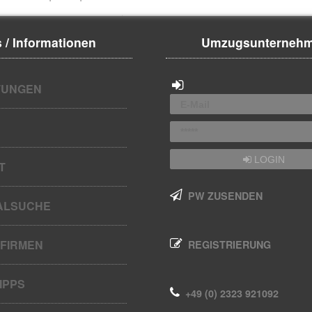
 / Informationen
Umzugsunterneh
UNGEN
LOGIN
T
PW ZUSENDEN
ALSUCHE
FIRMEN
REGISTRIERUNG
IPPS
+49 (0) 2323 921092