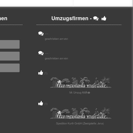
men
Umzugsfirmen -
...
geschrieben am von
...
geschrieben am von
(1)
Mr. Umzug AMÃ�
(1)
Spedition Kurth GmbH (Zweigstelle: Jena)