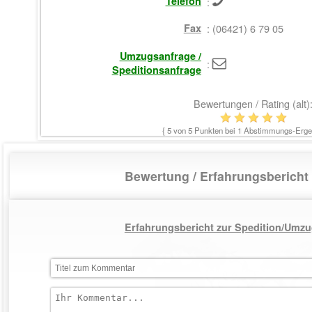
Telefon
:
Fax
: (06421) 6 79 05
Umzugsanfrage /
:
Speditionsanfrage
Bewertungen / Rating (alt)
{
5
von 5 Punkten bei
1
Abstimmungs-Ergeb
Bewertung / Erfahrungsberich
Erfahrungsbericht zur Spedition/Umzu