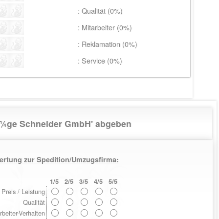
: Qualität (0%)
: Mitarbeiter (0%)
: Reklamation (0%)
: Service (0%)
zÃ¼ge Schneider GmbH' abgeben
ertung zur Spedition/Umzugsfirma:
1/5
2/5
3/5
4/5
5/5
Preis / Leistung
Qualität
rbeiter-Verhalten