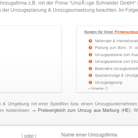
Umzugsfirma z.B. mit der Firma "UmzÃ¼ge Schneider GmbH" in
e in der Umzugsplanung & Umzugsumsetzung beachten. Im Folg
Kosten für Ihren
Firmenumzu
Nationaler & internationa
Planung zum Büro-, IT- o
Umzugspersonal zum Ausz
Umzugspersonal zum Einz
Besondere Umzugsversiche
Spezialumzüge & Umzüge 
Umzugslagerung
→ Hinweise (*)
n & Umgebung mit einer Spedition bzw. einem Umzugsunternehmen 
en kostenlosen
→ Preisvergleich zum Umzug aus Marburg (HE)
. W
|
oder
|