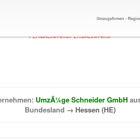
Umzugsfirmen - Regio
PERMALINK-error
PERMALINK-error
ternehmen:
UmzÃ¼ge Schneider GmbH
au
Bundesland
→ Hessen (HE)