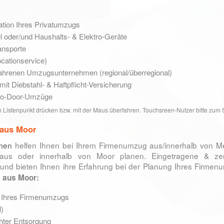
tion Ihres Privatumzugs
l oder/und Haushalts- & Elektro-Geräte
ansporte
ationservice)
hrenen Umzugsunternehmen (regional/überregional)
it Diebstahl- & Haftpflicht-Versicherung
r-to-Door-Umzüge
 Listenpunkt drücken bzw. mit der Maus überfahren. Touchsreen-Nutzer bitte zum S
 aus Moor
rmen
helfen Ihnen bei Ihrem Firmenumzug aus/innerhalb von M
us oder innerhalb von Moor planen. Eingetragene & zert
und bieten Ihnen ihre Erfahrung bei der Planung Ihres Firme
 aus Moor:
g Ihres Firmenumzugs
l)
hter Entsorgung