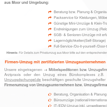
aus Moor und Umgebung:
Beratung bzw. Planung & Organisa
Packservice für Kleidungen, Möbe
Günstige Mini-Umzüge & Klein-Tr
Endreinigungen zum Umzug (Reloc
SGB- & Senioren-Umzüge mit erfa
Lagermöglichkeiten(Self-Storage) m
Full-Service-/Do-it-yourself-/Doo
Hinweis:
Für Details zum Privatumzug aus Moor bitte auf den entsprechenden
Firmen-Umzug mit zertifizierten Umzugsunternehmen
Unsere eingetragenen
→ Möbelspeditionen bzw. Umzugsfi
Arztpraxis oder den Umzug eines Bürokomplexes z.B. a
Umzugsdschungel.de
beschäftigen geschulte Umzugshelfer 
Firmenumzug von Umzugsunternehmen bzw. Umzugsfirma
Beratung, Organisation & Planun
Büroumzüge (national/internationa
IT-/EDV-Umzug inkl. umweltgerec