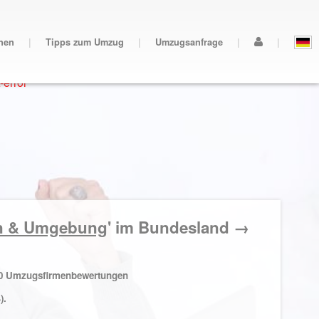
nen
|
Tipps zum Umzug
|
Umzugsanfrage
|
|
error
en & Umgebung
' im Bundesland →
0
Umzugsfirmenbewertungen
).