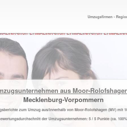
Umzugsfirmen - Regio
ALINK-error
PERMALINK-error
PERMALINK-error
PERMALINK-
Umzugsunternehmen aus Moor-Rolofshag
Mecklenburg-Vorpommern
ungsberichte zum Umzug aus/innerhalb von Moor-Rolofshagen (MV) mit
1
ewertungsdurchschnitt der Umzugsunternehmen:
5
/ 5 Punkte (ca. 100%