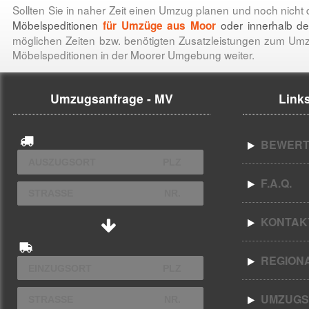
Sollten Sie in naher Zeit einen Umzug planen und noch nicht
Möbelspeditionen
oder innerhalb d
für
Umzüge aus Moor
möglichen Zeiten bzw. benötigten Zusatzleistungen zum Um
Möbelspeditionen in der Moorer Umgebung weiter.
Umzugsanfrage - MV
Links
BEWERT
F.A.Q.
KONTAK
REGION
UMZUGS