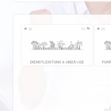
(2)
(1)
(2)
DIENSTLEISTUNG & UMZÃ¼GE
FUH
SCHWARTZ