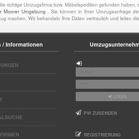
 die richtige Umzugsfirma bzw. Möbelspedition gefunden haben, s
er Moorer Umgebung
. Sie können in Ihrer Umzugsanfrage d
zug machen. Wir behandeln Ihre Daten vertraulich und leiten
 / Informationen
Umzugsunterneh
UNGEN
LOGIN
T
PW ZUSENDEN
ALSUCHE
FIRMEN
REGISTRIERUNG