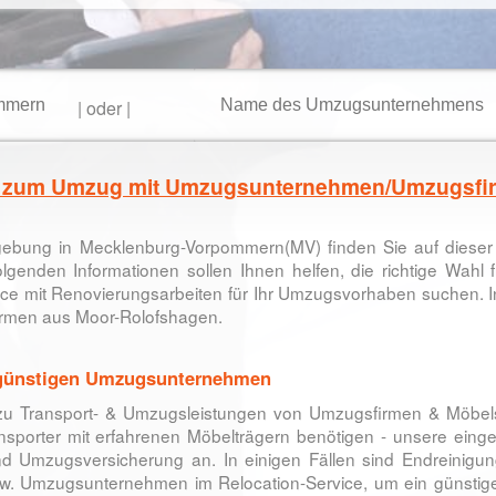
|
oder
|
n zum Umzug mit Umzugsunternehmen/Umzugsfi
gebung in Mecklenburg-Vorpommern(MV)
finden Sie auf dies
genden Informationen sollen Ihnen helfen, die richtige Wahl f
ice mit Renovierungsarbeiten für Ihr Umzugsvorhaben suchen. I
irmen aus
Moor-Rolofshagen.
. günstigen Umzugsunternehmen
 zu Transport- & Umzugsleistungen von Umzugsfirmen & Möbelsp
sporter mit erfahrenen Möbelträgern benötigen - unsere ein
nd Umzugsversicherung an. In einigen Fällen sind Endreinig
zw. Umzugsunternehmen im Relocation-Service, um ein günsti