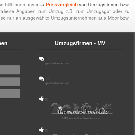
o hilft Ihnen unser
→
von Umzugsfirmen bzw.
Preisvergleich
etailierte Angaben zum Umzug z.B. zum Umzugsgut oder zu
 diese nur an ausgewählte Umzugsunternehmen aus Moor bzw.
men
Umzugsfirmen - MV
...
geschrieben am von
...
geschrieben am von
(1)
MÃ¶belspedition Peter Kaussow
(1)