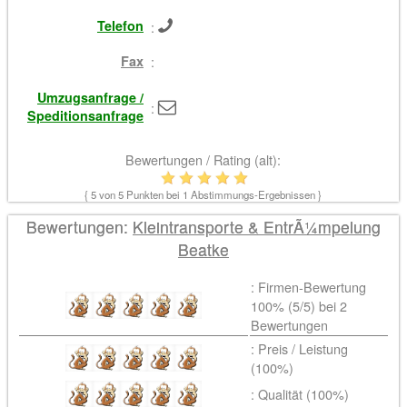
Telefon
:
Fax
:
Umzugsanfrage /
:
Speditionsanfrage
Bewertungen / Rating (alt):
{
5
von 5 Punkten bei
1
Abstimmungs-Ergebnissen }
Bewertungen:
Kleintransporte & EntrÃ¼mpelung
Beatke
: Firmen-Bewertung
100% (
5
/5) bei
2
Bewertungen
: Preis / Leistung
(100%)
: Qualität (100%)