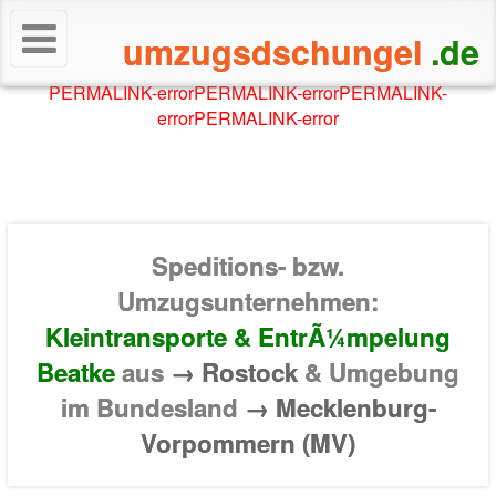
umzugsdschungel
.de
PERMALINK-error
PERMALINK-error
PERMALINK-
error
PERMALINK-error
Speditions- bzw.
Umzugsunternehmen:
Kleintransporte & EntrÃ¼mpelung
Beatke
aus
→ Rostock
& Umgebung
im Bundesland
→ Mecklenburg-
Vorpommern (MV)