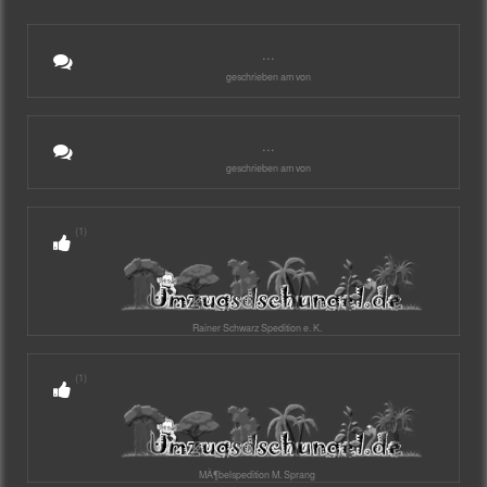
...
geschrieben am von
...
geschrieben am von
(1)
Rainer Schwarz Spedition e. K.
(1)
MÃ¶belspedition M. Sprang