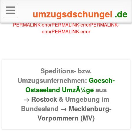
umzugsdschungel
.de
PERMALINK-error
PERMALINK-error
PERMALINK-
error
PERMALINK-error
Speditions- bzw.
Umzugsunternehmen:
Goesch-
Ostseeland UmzÃ¼ge
aus
→ Rostock
& Umgebung im
Bundesland
→ Mecklenburg-
Vorpommern (MV)