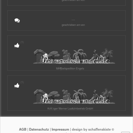
...
geschrieben am von
(1)
MÃ¶belspedition Engels
(1)
KrÃ¼ger Werner Lastfuhrbetrieb GmbH
AGB
|
Datenschutz
|
Impressum
| design by schaffenskiste ©