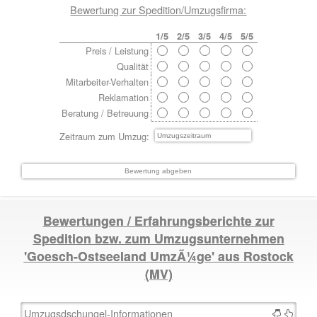
Bewertung zur Spedition/Umzugsfirma:
1/5
2/5
3/5
4/5
5/5
Preis / Leistung
Qualität
Mitarbeiter-Verhalten
Reklamation
Beratung / Betreuung
Zeitraum zum Umzug:
Bewertungen / Erfahrungsberichte zur
Spedition bzw. zum Umzugsunternehmen
'Goesch-Ostseeland UmzÃ¼ge' aus
Rostock
(MV)
Umzugsdschungel-Informationen