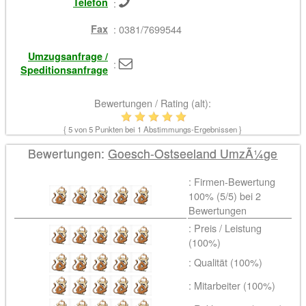
Telefon
:
Fax
: 0381/7699544
Umzugsanfrage /
:
Speditionsanfrage
Bewertungen / Rating (alt):
{
5
von 5 Punkten bei
1
Abstimmungs-Ergebnissen }
Bewertungen:
Goesch-Ostseeland UmzÃ¼ge
: Firmen-Bewertung
100% (
5
/5) bei
2
Bewertungen
: Preis / Leistung
(100%)
: Qualität (100%)
: Mitarbeiter (100%)