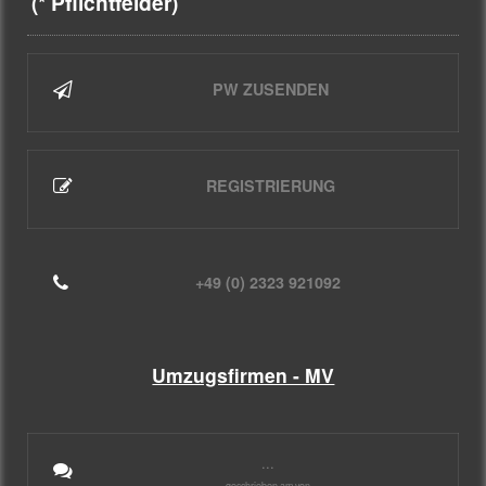
(* Pflichtfelder)
PW ZUSENDEN
REGISTRIERUNG
+49 (0) 2323 921092
Umzugsfirmen - MV
...
geschrieben am von