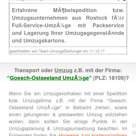
Erfahrene MÃ¶belspedition bzw.
Umzugsunternehmen aus Rostock fÃ¼r
Full-Service-UmzÃ¼ge mit Packservice
und Lagerung Ihrer UmzugsgegenstÃ¤nde
und Umzugskartons.
geschrieben von Team-UmzugsDschungel am 11.12.17
Transport oder
Umzug
z.B. mit der Firma:
“
Goesch-Ostseeland UmzÃ¼ge
”
(PLZ: 18109)?
Wenn Sie ein Umzugsvorhaben mit einer Spedition
bzw. Umzugsfirma z.B. mit der Firma "Goesch-
Ostseeland UmzÃ¼ge" in Betracht ziehen, sowie
einen gelungenen & preiswerten Umzug vollziehen
wollen, dann sollten Sie einige Punkte in der
Umzugsplanung & Umzugsumsetzung beachten. Im
Folgenden finden Sie
Hinweise zum kostengünstigen