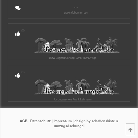
...
geschrieben am von
(2)
BDW Logistik Concept GmbH UmzÃ¼ge
(1)
Umzugsservice Frank Lehmann
AGB
|
Datenschutz
|
Impressum
| design by schaffenskiste ©
umzugsdschungel