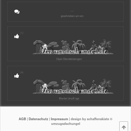
...
geschrieben am von
(1)
Olper Dienstleistungen
(4)
Blanke UmzÃ¼ge
AGB
|
Datenschutz
|
Impressum
| design by schaffenskiste ©
umzugsdschungel