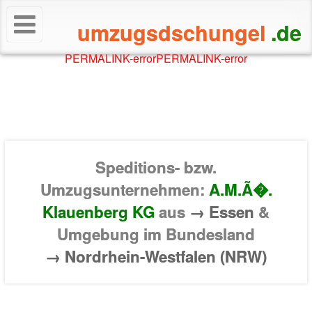
umzugsdschungel
.de
PERMALINK-error
PERMALINK-error
Speditions- bzw.
Umzugsunternehmen:
A.M.Ã�.
Klauenberg KG
aus
→ Essen
&
Umgebung im Bundesland
→ Nordrhein-Westfalen (NRW)