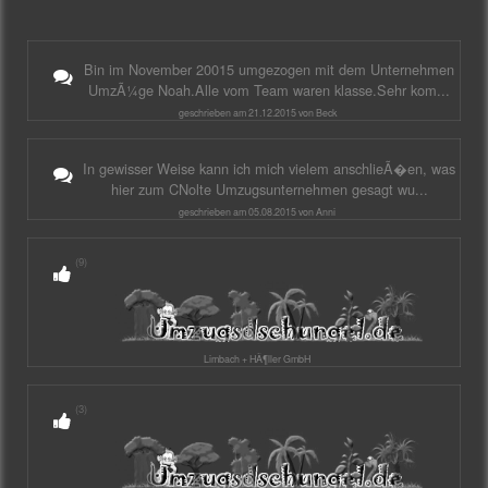
Bin im November 20015 umgezogen mit dem Unternehmen
UmzÃ¼ge Noah.Alle vom Team waren klasse.Sehr kom...
geschrieben am 21.12.2015 von Beck
In gewisser Weise kann ich mich vielem anschlieÃ�en, was
hier zum CNolte Umzugsunternehmen gesagt wu...
geschrieben am 05.08.2015 von Anni
(9)
Limbach + HÃ¶ller GmbH
(3)