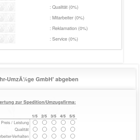
: Qualität (0%)
: Mitarbeiter (0%)
: Reklamation (0%)
: Service (0%)
Spehr-UmzÃ¼ge GmbH' abgeben
ertung zur Spedition/Umzugsfirma:
1/5
2/5
3/5
4/5
5/5
Preis / Leistung
Qualität
rbeiter-Verhalten