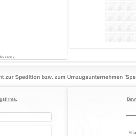
:
nissen }
cht zur Spedition bzw. zum Umzugsunternehmen '
gsfirma:
Bew
Mita