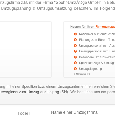
mzugsfirma z.B. mit der Firma "Spehr-UmzÃ¼ge GmbH" in Betr
 der Umzugsplanung & Umzugsumsetzung beachten. Im Folgen
Kosten für Ihren
Firmenumzu
Nationaler & internationa
Planung zum Büro-, IT- o
Umzugspersonal zum Ausz
Umzugspersonal zum Einz
Besondere Umzugsversiche
Spezialumzüge & Umzüge 
Umzugslagerung
→ Hinweise (*)
ung mit einer Spedition bzw. einem Umzugsunternehmen erreichen S
isvergleich zum Umzug aus Leipzig (SN)
. Wir bemühen uns die pa
|
oder
|