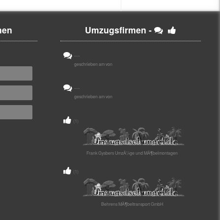
men
Umzugsfirmen -
...
geschrieben am von
...
geschrieben am von
(1)
Frank Gysbers UmzÃ¼ge und MÃ¶belmontagen
(1)
Behrens MÃ¶beltransport GmbH