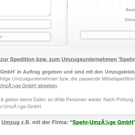
Berat
Zeitr
e zur Spedition bzw. zum Umzugsunternehmen 'Sp
GmbH' in Auftrag gegeben und sind mit den Umzugsleistu
chtige Umzusgunternehmen bzw. die passende Möbelspedition
hr-UmzÃ¼ge GmbH' abgeben
.
& geben keine Daten an dritte Personen weiter. Nach Prüfung 
ehr-UmzÃ¼ge GmbH.
r
Umzug
z.B. mit der Firma:
“
Spehr-UmzÃ¼ge GmbH