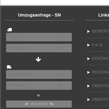
Umzugsanfrage - SN
Links
BEWERT
F.A.Q.
KONTAK
REGION
UMZUGS
UMZUGT
ABSENDEN