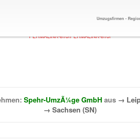
Umzugsfirmen - Regio
PERMALINK-error
PERMALINK-error
nehmen:
Spehr-UmzÃ¼ge GmbH
aus
→ Lei
→ Sachsen (SN)