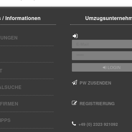
 / Informationen
Umzugsunterneh
UNGEN
LOGIN
T
PW ZUSENDEN
ALSUCHE
FIRMEN
REGISTRIERUNG
IPPS
+49 (0) 2323 921092