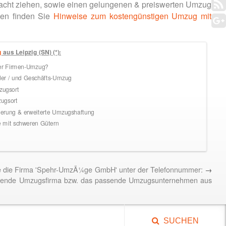
acht ziehen, sowie einen gelungenen & preiswerten Umzug
den finden Sie
Hinweise zum kostengünstigen Umzug mit
g
aus Leipzig (SN) (*):
ler Firmen-Umzug?
der / und Geschäfts-Umzug
ugsort
ugsort
rung & erweiterte Umzugshaftung
mit schweren Gütern
ie die Firma 'Spehr-UmzÃ¼ge GmbH' unter der Telefonnummer:
→
ssende Umzugsfirma bzw. das passende Umzugsunternehmen aus
SUCHEN